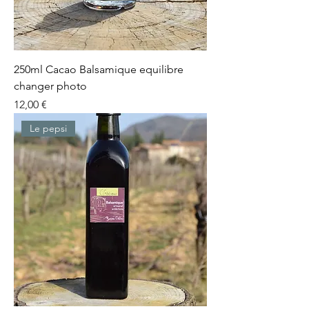
250ml Cacao Balsamique equilibre
changer photo
Prix
12,00 €
Le pepsi