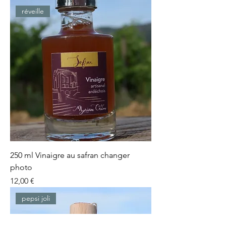
réveille
250 ml Vinaigre au safran changer
photo
Prix
12,00 €
pepsi joli