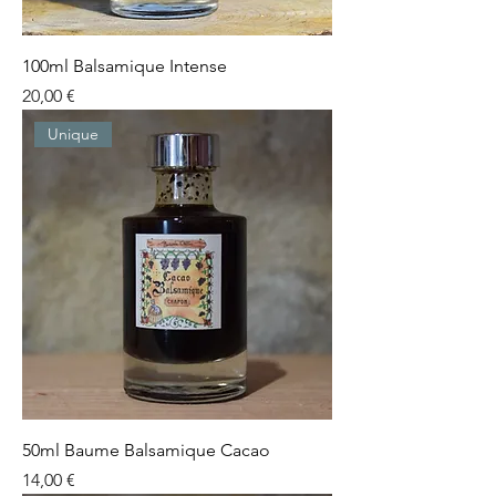
100ml Balsamique Intense
Prix
20,00 €
Unique
50ml Baume Balsamique Cacao
Prix
14,00 €