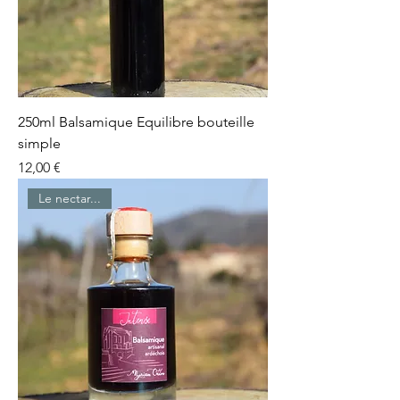
250ml Balsamique Equilibre bouteille
simple
Prix
12,00 €
Le nectar...