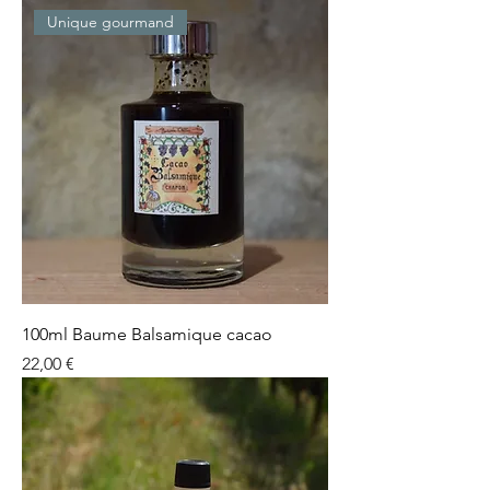
Unique gourmand
100ml Baume Balsamique cacao
Prix
22,00 €