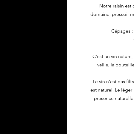
Notre raisin est c
domaine, pressoir m
Cépages : 
C'est un vin nature, 
veille, la boutei
Le vin n’est pas filt
est naturel. Le léger
présence naturelle