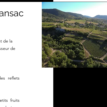
ansac
t de la
sseur de
es reflets
its fruits