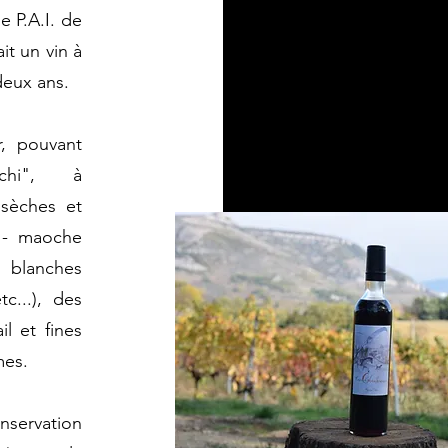
e P.A.I. de
it un vin à
deux ans.
r, pouvant
aîchi", à
 sèches et
s - maoche
s blanches
tc...), des
il et fines
mes.
onservation