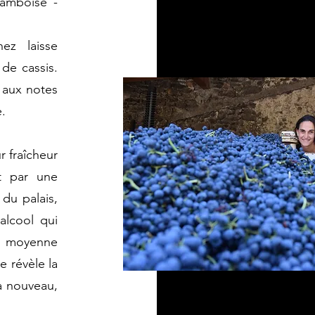
ramboise -
ez laisse
de cassis.
 aux notes
e.
 fraîcheur
it par une
 du palais,
alcool qui
r moyenne
e révèle la
à nouveau,