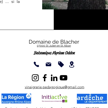
) ... si la
Domaine de Blacher
07000 St Julien en St Alban
Balsamique Myriam O
ddon
vinaigrerie.pedagogique@gmail.com