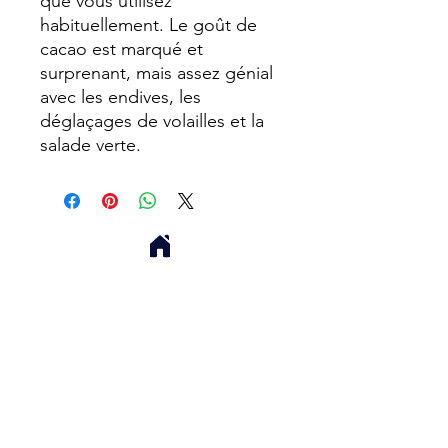
que vous utilisez
habituellement. Le goût de
cacao est marqué et
surprenant, mais assez génial
avec les endives, les
déglaçages de volailles et la
salade verte.
Domaine de Blacher
07000 St Julien en St Alban
Balsamique Myriam O
ddon