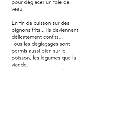
pour déglacer un foie de
veau,
En fin de cuisson sur des
oignons frits... Ils deviennent
délicatement confits...
Tous les déglaçages sont
permis aussi bien sur le
poisson, les légumes que la
viande.
Est apprécié aussi sur les
fraises en petite quantité.
Domaine de Blacher
07000 St Julien en St Alban