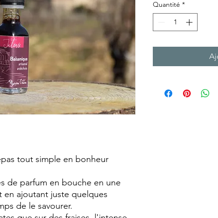
Quantité
*
Aj
pas tout simple en bonheur
tes de parfum en bouche en une
 en ajoutant juste quelques
mps de le savourer.
tes que sur des fraises, l'intense