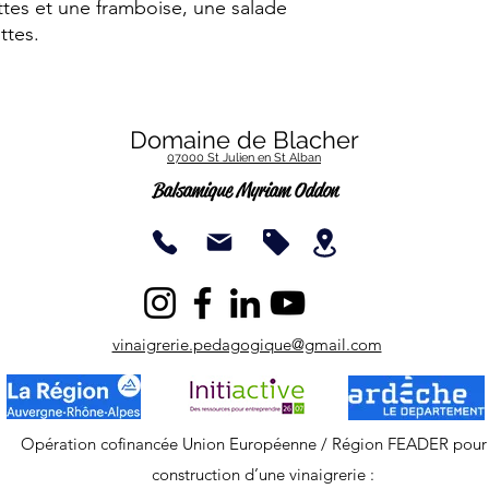
tes et une framboise, une salade
ttes.
Domaine de Blacher
07000 St Julien en St Alban
Balsamique Myriam O
ddon
vinaigrerie.pedagogique@gmail.com
Opération cofinancée Union Européenne / Région FEADER pour 
construction d’une vinaigrerie :