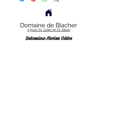
Domaine de Blacher
07000 St Julien en St Alban
Balsamique Myriam O
ddon
vinaigrerie.pedagogique@gmail.com
Opération cofinancée Union Européenne /
Région FEADER pour la construction d’une