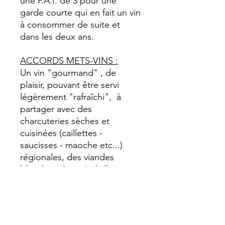
une P.A.I. de 3 pour une
garde courte qui en fait un vin
à consommer de suite et
dans les deux ans.
ACCORDS METS-VINS :
Un vin "gourmand" , de
plaisir, pouvant être servi
légèrement "rafraîchi", à
partager avec des
charcuteries sèches et
cuisinées (caillettes -
saucisses - maoche etc...)
régionales, des viandes
blanches rôties (volaille - veau
de lait etc...), des fromages
plutôt frais (faisselle -ail et
fines herbes etc...) , des plats
de légumes.