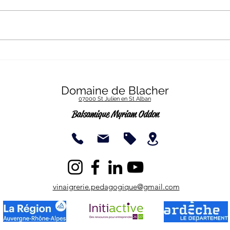
Vente de poulets jusqu'au
Nouv
12 décembre
3 mâ
Domaine de Blacher
07000 St Julien en St Alban
Balsamique Myriam O
ddon
vinaigrerie.pedagogique@gmail.com