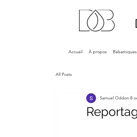
Accueil
À propos
Balsamiques
All Posts
Samuel Oddon
8 o
Reportag