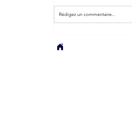
Rédigez un commentaire...
Nos vins ont eu
l'accréditation côtes du
Rhône pour tous les
cépages !!! Rendez vous en
janvier pour les nouvelles
étiquettes !!!